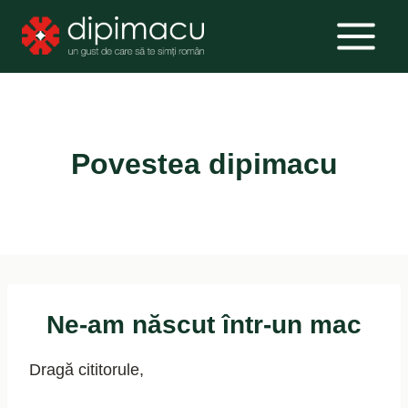
Skip
to
content
Povestea dipimacu
Ne-am născut într-un mac
Dragă cititorule,