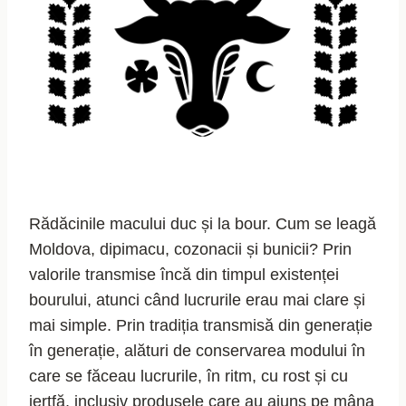
Rădăcinile macului duc și la bour. Cum se leagă
Moldova, dipimacu, cozonacii și bunicii? Prin
valorile transmise încă din timpul existenței
bourului, atunci când lucrurile erau mai clare și
mai simple. Prin tradiția transmisă din generație
în generație, alături de conservarea modului în
care se făceau lucrurile, în ritm, cu rost și cu
jertfă, inclusiv produsele care au ajuns pe mâna